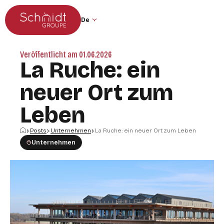
Zum Hauptmenü
Zum Inhalt springen
Sprache der Website ändern (die Seite 
Veröffentlicht am 01.06.2026
La Ruche: ein
neuer Ort zum
Leben
Startseite
Posts
Unternehmen
La Ruche: ein neuer Ort zum Leben
Unternehmen