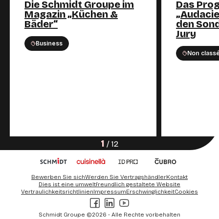
Die Schmidt Groupe im
Das Pro
Magazin „Küchen &
„Audacie
Bäder“
den Sond
Jury
Business
Non class
1
/
12
Bewerben Sie sich
Werden Sie Vertragshändler
Kontakt
Dies ist eine umweltfreundlich gestaltete Website
Vertraulichkeitsrichtlinien
Impressum
Erschwinglichkeit
Cookies
Facebook
LinkedIn
Youtube
Schmidt Groupe ©2026 - Alle Rechte vorbehalten