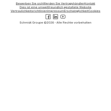
Bewerben Sie sich
Werden Sie Vertragshändler
Kontakt
Dies ist eine umweltfreundlich gestaltete Website
Vertraulichkeitsrichtlinien
Impressum
Erschwinglichkeit
Cookies
Facebook
LinkedIn
Youtube
Schmidt Groupe ©2026 - Alle Rechte vorbehalten