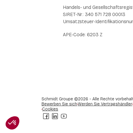
Handels- und Gesellschaftsregis
SIRET-Nr.: 340 571 728 00013
Umsatzsteuer-Identifikationsnum
APE-Code: 6203 Z
Schmidt Groupe ©2026 - Alle Rechte vorbehal
Bewerben Sie sich
Werden Sie Vertragshändler
Cookies
Axeptio consent
Einwilligungsmanagementplattform: Passen Sie Ihre Option
Facebook
LinkedIn
Youtube
Unsere Plattform ermöglicht es Ihnen, Ihre Datenschutzeinst