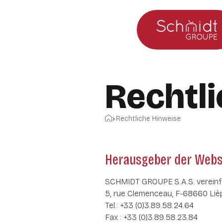
Zum Hauptmenü
Zum Inhalt springen
Rechtl
Startseite
Rechtliche Hinweise
Herausgeber der Webs
SCHMIDT GROUPE S.A.S. vereinfa
5, rue Clemenceau, F-68660 Liè
Tel.: +33 (0)3.89.58.24.64
Fax : +33 (0)3.89.58.23.84