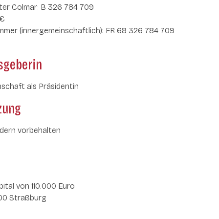
ster Colmar: B 326 784 709
 €
mmer (innergemeinschaftlich): FR 68 326 784 709
sgeberin
nschaft als Präsidentin
zung
ldern vorbehalten
ital von 110.000 Euro
000 Straßburg