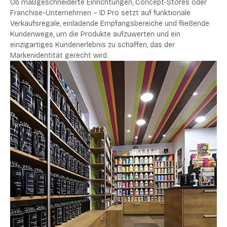
Ob maßgeschneiderte Einrichtungen, Concept-Stores oder
Franchise-Unternehmen – ID Pro setzt auf funktionale
Verkaufsregale, einladende Empfangsbereiche und fließende
Kundenwege, um die Produkte aufzuwerten und ein
einzigartiges Kundenerlebnis zu schaffen, das der
Markenidentität gerecht wird.