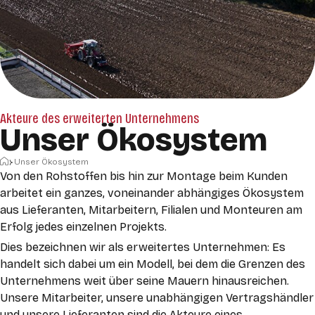
Akteure des erweiterten Unternehmens
Unser Ökosystem
Startseite
Unser Ökosystem
Von den Rohstoffen bis hin zur Montage beim Kunden
arbeitet ein ganzes, voneinander abhängiges Ökosystem
aus Lieferanten, Mitarbeitern, Filialen und Monteuren am
Erfolg jedes einzelnen Projekts.
Dies bezeichnen wir als erweitertes Unternehmen: Es
handelt sich dabei um ein Modell, bei dem die Grenzen des
Unternehmens weit über seine Mauern hinausreichen.
Unsere Mitarbeiter, unsere unabhängigen Vertragshändler
und unsere Lieferanten sind die Akteure eines