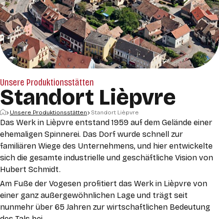
Unsere Produktionsstätten
Standort Lièpvre
Startseite
Unsere Produktionsstätten
Standort Lièpvre
Das Werk in Lièpvre entstand 1959 auf dem Gelände einer
ehemaligen Spinnerei. Das Dorf wurde schnell zur
familiären Wiege des Unternehmens, und hier entwickelte
sich die gesamte industrielle und geschäftliche Vision von
Hubert Schmidt.
Am Fuße der Vogesen profitiert das Werk in Lièpvre von
einer ganz außergewöhnlichen Lage und trägt seit
nunmehr über 65 Jahren zur wirtschaftlichen Bedeutung
des Tals bei.