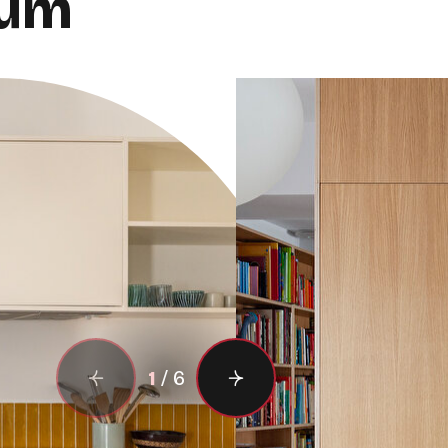
sum
1
/
6