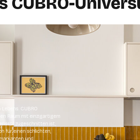
s CUBRO-Univer
en Lebens. CUBRO
nen Raum mit einzigartigem
ensstil zugeschnitten ist,
h für einen schlichten,
n markanten und