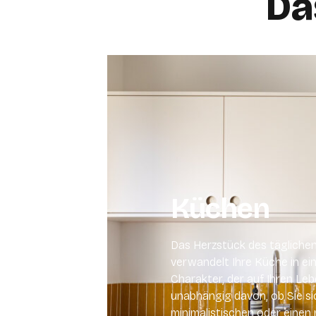
Da
Küchen
Das Herzstück des täglich
verwandelt Ihre Küche in ei
Charakter, der auf Ihren Leb
unabhängig davon, ob Sie sic
minimalistischen oder eine