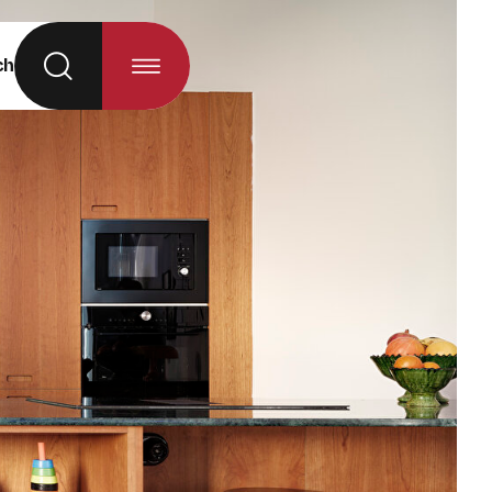
ch
hl neu geladen)