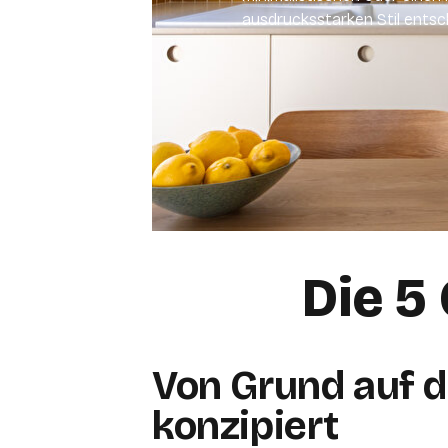
ausdrucksstarken Stil entsc
Die 5
Von Grund auf di
konzipiert