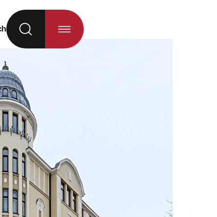
ch
hl neu geladen)