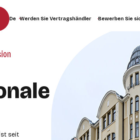
Werden Sie Vertragshändler
Bewerben Sie si
Sprache der Website ändern (die Seite wird bei der Auswa
sion
onale
e
st seit