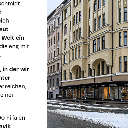
 Schmidt
d
eich
aut
 Welt ein
die eng mit
.
, in der wir
nter
erreichen,
 einer
0 Filialen
avik
,