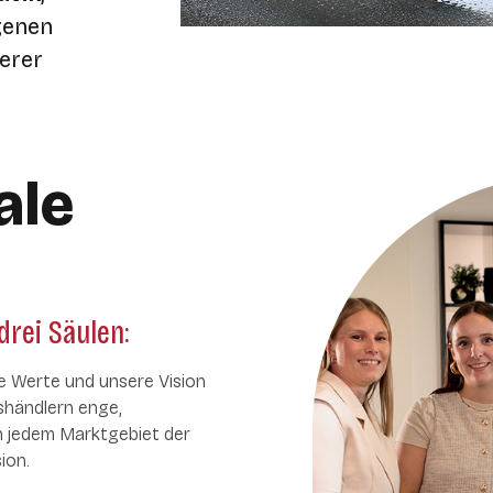
genen
serer
ale
drei Säulen:
e Werte und unsere Vision
gshändlern enge,
in jedem Marktgebiet der
ion.