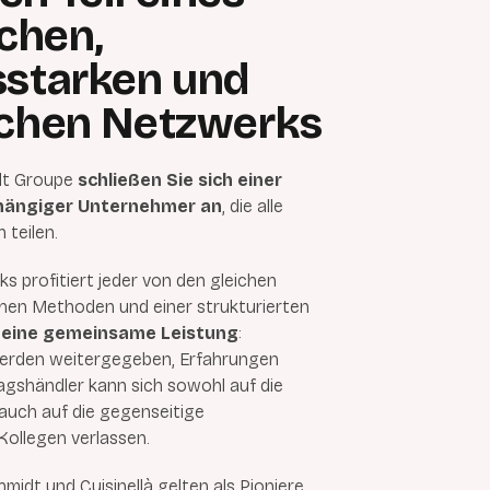
chen,
sstarken und
schen Netzwerks
idt Groupe
schließen Sie sich einer
hängiger Unternehmer an
, die alle
 teilen.
s profitiert jeder von den gleichen
hen Methoden und einer strukturierten
t eine gemeinsame Leistung
:
erden weitergegeben, Erfahrungen
ragshändler kann sich sowohl auf die
 auch auf die gegenseitige
Kollegen verlassen.
idt und Cuisinellà gelten als Pioniere