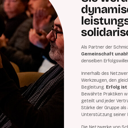
dynamis
leistung
solidari
Als Partner der Schm
Gemeinschaft unab
denselben Erfolgswillen
Innerhalb des Netzwerk
Werkzeugen, den gleic
Begleitung.
Erfolg is
Bewährte Praktiken w
geteilt und jeder Vert
Stärke der Gruppe als
Unterstützung seiner 
Die Netzwerke von Schm