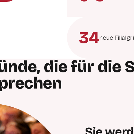
34
neue Filialg
ünde, die für die
sprechen
Sie werd