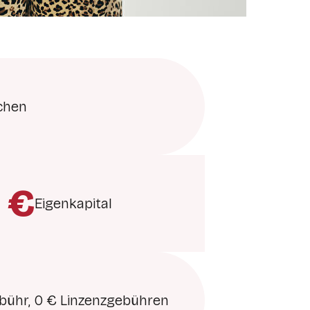
chen
 €
Eigenkapital
ebühr, 0 € Linzenzgebühren