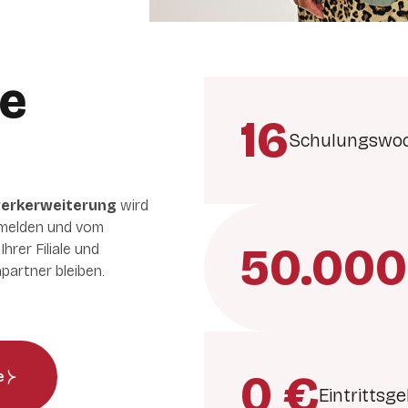
e
16
Schulungswo
werkerweiterung
wird
n melden und vom
50.000
hrer Filiale und
partner bleiben.
0 €
e
Eintrittsg