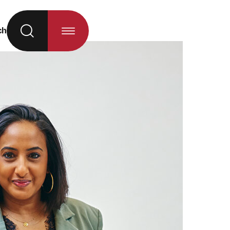
ch
hl neu geladen)