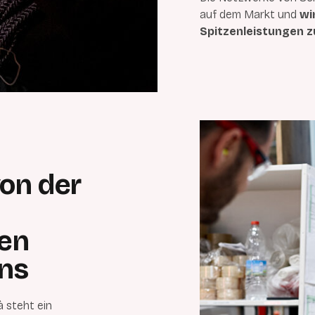
auf dem Markt und
wi
Spitzenleistungen z
von der
ten
rns
 steht ein