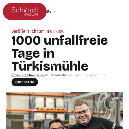
Zum Hauptmenü
Zum Inhalt springen
Sprache der Website ändern (die Seite 
Veröffentlicht am 01.06.2026
1000 unfallfreie
Tage in
Türkismühle
Startseite
Posts
Industrie
1000 unfallfreie Tage in Türkismühle
Industrie