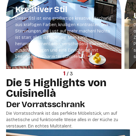
Kreativer Stil
Dieser Stil ist eine großartige kreative Mischung
aus kräftigen Farben, knalligen Kontrasten und
D
Stimmungen, die Lust auf mehr machen! Nichts
o
ist starr, alles ist lebendig. Man kann
Z
herumexperimentieren, verschiedene Elemente
P
zusammenfügen und eine Einrichtung mit
s
besonderem Charakter schaffen.
s
1
/
3
Die 5 Highlights von
Cuisinellà
Der Vorratsschrank
Die Vorratsschrank ist das perfekte Möbelstück, um auf
ästhetische und funktionelle Weise alles in der Küche zu
verstauen. Ein echtes Multitalent.