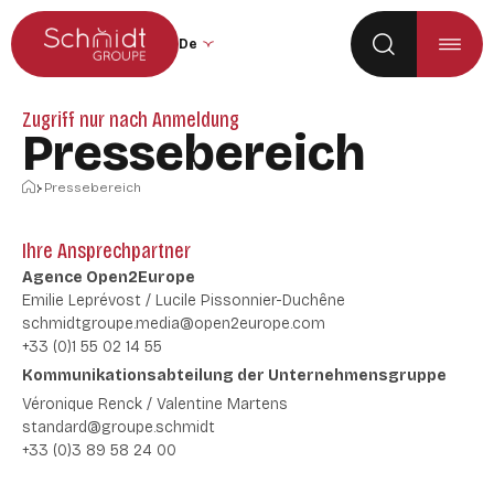
Zum Hauptmenü
Zum Inhalt springen
Sprache der Website ändern (die Seite 
Zugriff nur nach Anmeldung
Pressebereich
Startseite
Pressebereich
Ihre Ansprechpartner
Agence Open2Europe
Emilie Leprévost / Lucile Pissonnier-Duchêne
schmidtgroupe.media@open2europe.com
+33 (0)1 55 02 14 55
Kommunikationsabteilung der Unternehmensgruppe
Véronique Renck / Valentine Martens
standard@groupe.schmidt
+33 (0)3 89 58 24 00