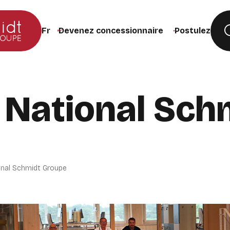
Devenez concessionnaire
Postulez
Changer la langue du site (recharge la page lors de
 National Sch
e
nal Schmidt Groupe