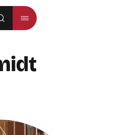
 la sélection)
midt