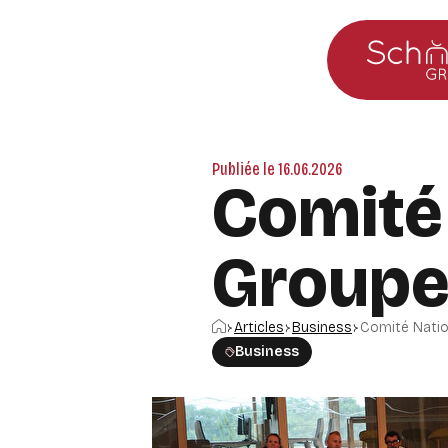
Aller au menu principal
Aller au contenu
Publiée le 16.06.2026
Comité
Group
Accueil
Articles
Business
Comité Natio
Business