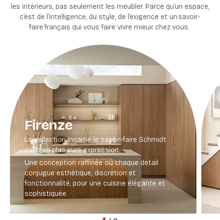
les intérieurs, pas seulement les meubler
. Parce qu’un espace,
c’est de l’intelligence, du style, de l’exigence et un
savoir-
faire
français qui vous faire vivre mieux chez vous.
Firenze
La collection incarne le savoir-faire Schmidt
dans sa plus pure expression.
Une conception raffinée où chaque détail
conjugue esthétique, discrétion et
fonctionnalité, pour une cuisine élégante et
sophistiquée.