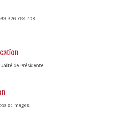
R 68 326 784 709
ication
alité de Présidente.
on
tos et images.