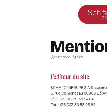
Aller au menu principal
Aller au contenu
Mentio
Accueil
Mentions légales
L’éditeur du site
SCHMIDT GROUPE S.A.S. société p
5, rue Clemenceau 68660 Lièpv
Tél : +33 (0)3.89.58.24.64
Fax : +33 (0)3.89.58.23.84