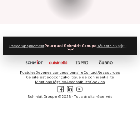
L'accompagnement
Pourquoi Schmidt Groupe
Réussite en tant qu'ent
Postulez
Devenez concessionnaire
Contact
Ressources
Ce site est écoconçu
Politique de confidentialité
Mentions légales
Accessibilité
Cookies
Facebook
LinkedIn
Youtube
Schmidt Groupe ©2026 - Tous droits réservés