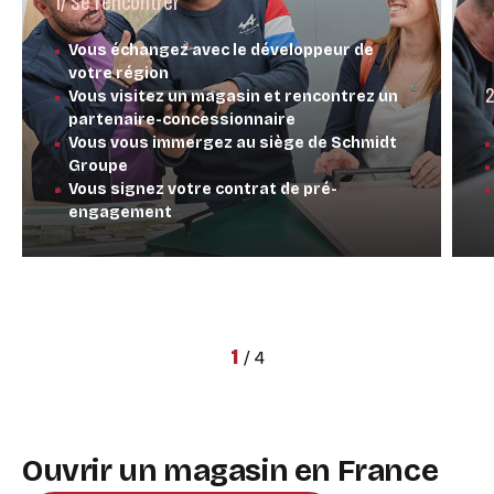
1/ Se rencontrer
Vous échangez avec le développeur de
votre région
2
Vous visitez un magasin et rencontrez un
partenaire-concessionnaire
Vous vous immergez au siège de Schmidt
Groupe
Vous signez votre contrat de pré-
engagement
1
/
4
Ouvrir un magasin en France