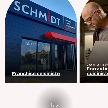
Devenir cuisinist
Formatio
Franchise cuisiniste
cuisinist
1
/
3