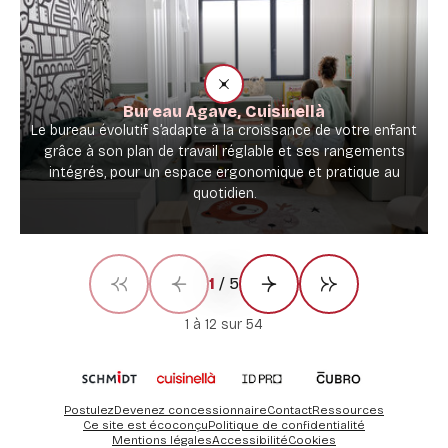
Bureau Agave, Cuisinellà
Le bureau évolutif s’adapte à la croissance de votre enfant
grâce à son plan de travail réglable et ses rangements
intégrés, pour un espace ergonomique et pratique au
quotidien.
1
/
5
Première page
Précédent
Suivant
Dernière page
résultat(s)
1
à
12
sur
54
Postulez
Devenez concessionnaire
Contact
Ressources
Ce site est écoconçu
Politique de confidentialité
Mentions légales
Accessibilité
Cookies