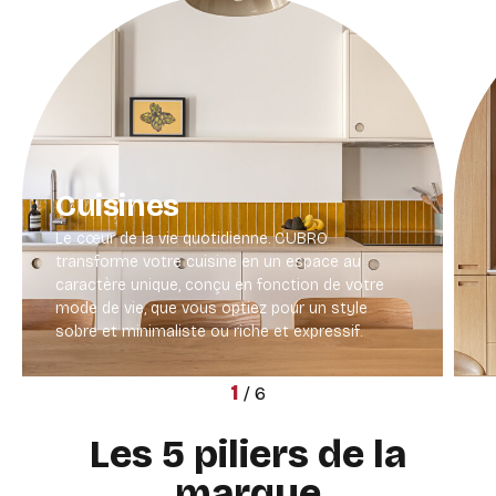
Cuisines
Le cœur de la vie quotidienne. CUBRO
transforme votre cuisine en un espace au
caractère unique, conçu en fonction de votre
mode de vie, que vous optiez pour un style
sobre et minimaliste ou riche et expressif.
1
/
6
Les 5 piliers de la
marque