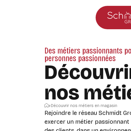
Aller au menu principal
Aller au contenu
Des métiers passionnants p
personnes passionnées
Découvri
nos méti
Accueil
Découvrir nos métiers en magasin
Rejoindre le réseau Schmidt Gro
exercer un métier passionnant
des clients, dans un environne