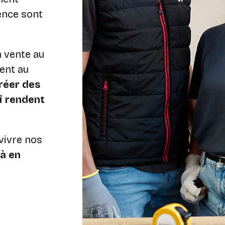
lence sont
a vente au
ent au
réer des
i rendent
vivre nos
là en