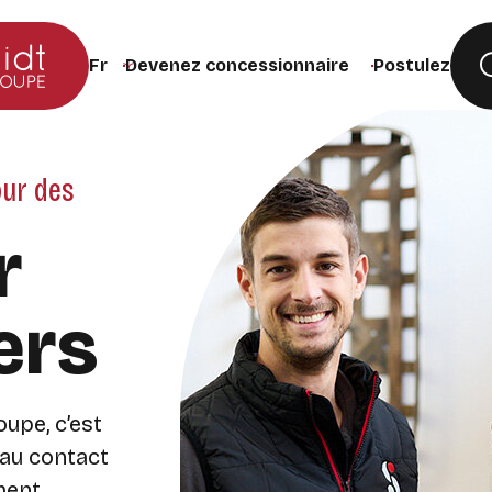
Devenez concessionnaire
Postulez
Changer la langue du site (recharge la page lors de
our des
r
ers
upe, c’est
 au contact
ment