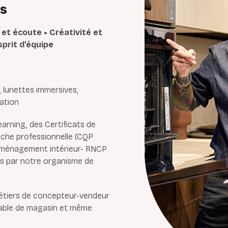
es
et écoute • Créativité et
sprit d’équipe
, lunettes immersives,
ration
earning, des Certificats de
anche professionnelle (CQP
aménagement intérieur- RNCP
s par notre organisme de
étiers de concepteur-vendeur
sable de magasin et même