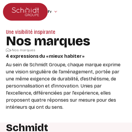
Aller au menu principal
Aller au contenu
Changer la langue du site (recharge la p
Une visibilité inspirante
Nos marques
Accueil
Nos marques
4 expressions du « mieux habiter »
Au sein de Schmidt Groupe, chaque marque exprime
une vision singulière de l’aménagement, portée par
une même exigence de durabilité, d’esthétisme, de
personnalisation et d’innovation. Unies par
l’excellence, différenciées par l’expérience, elles
proposent quatre réponses sur mesure pour des
intérieurs qui ont du sens.
Schmidt