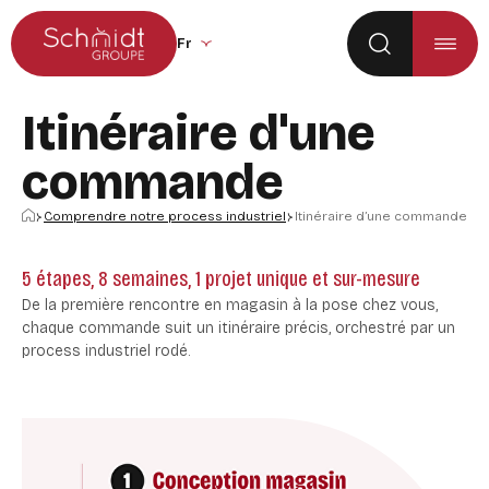
Aller au menu principal
Aller au contenu
Changer la langue du site (recharge la p
Itinéraire d'une
commande
Accueil
Comprendre notre process industriel
Itinéraire d’une commande
5 étapes, 8 semaines, 1 projet unique et sur-mesure
De la première rencontre en magasin à la pose chez vous,
chaque commande suit un itinéraire précis, orchestré par un
process industriel rodé.