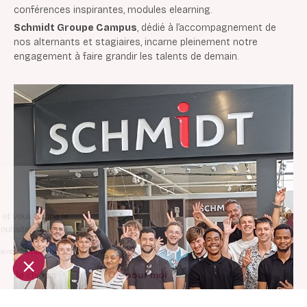
conférences inspirantes, modules elearning.
Schmidt Groupe Campus
, dédié à l’accompagnement de
nos alternants et stagiaires, incarne pleinement notre
engagement à faire grandir les talents de demain.
Votre choix
Ce site utilise des cookies et vous donne le
contrôle sur ce que vous souhaitez activer
Consentements certifiés par
Non merci
Je choisis
OK pour moi
Axeptio consent
Plateforme de Gestion du Consentement : Personnalisez vos O