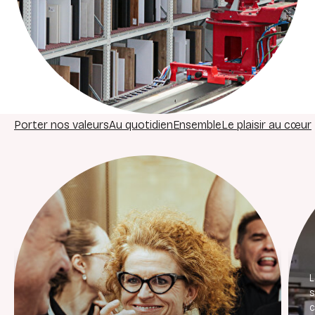
Porter nos valeurs
Au quotidien
Ensemble
Le plaisir au cœur
s
c