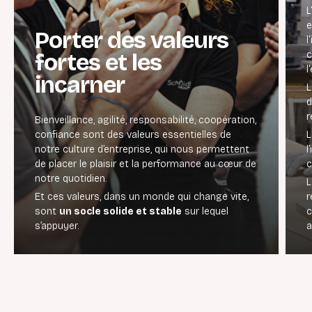
L’
e
Porter des valeurs
l
fortes et les
c
l
incarner
d
r
Bienveillance, agilité, responsabilité, coopération,
confiance sont des valeurs essentielles de
notre culture d’entreprise, qui nous permettent
l
de placer le plaisir et la performance au cœur de
c
notre quotidien.
Et ces valeurs, dans un monde qui change vite,
r
sont
un socle solide et stable
sur lequel
c
s’appuyer.
a