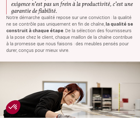
exigence n’est pas un frein à la productivité, c’est une
garantie de fiabilité.
Notre démarche qualité repose sur une conviction : la qualité
ne se contrôle pas uniquement en fin de chaîne,
la qualité se
construit à chaque étape
. De la sélection des fournisseurs
à la pose chez le client, chaque maillon de la chaîne contribue
à la promesse que nous faisons : des meubles pensés pour
durer, conçus pour mieux vivre.
Axeptio consent
Plateforme de Gestion du Consentement : Personnalisez vos O
Notre plateforme vous permet d'adapter et de gérer vos paramètr