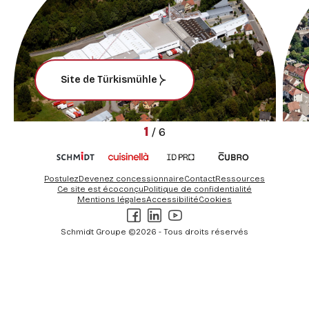
Site de Türkismühle
1
/
6
Postulez
Devenez concessionnaire
Contact
Ressources
Ce site est écoconçu
Politique de confidentialité
Mentions légales
Accessibilité
Cookies
Facebook
LinkedIn
Youtube
Schmidt Groupe ©2026 - Tous droits réservés