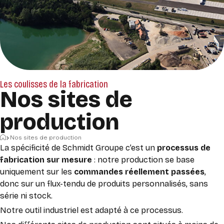
Les coulisses de la fabrication
Nos sites de
production
Accueil
Nos sites de production
La spécificité de Schmidt Groupe c’est un
processus de
fabrication sur mesure
: notre production se base
uniquement sur les
commandes réellement passées
,
donc sur un flux-tendu de produits personnalisés, sans
série ni stock.
Notre outil industriel est adapté à ce processus.