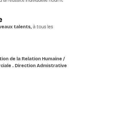
a réussite individuelle nourrit
e
veaux talents,
à tous les
tion de la Relation Humaine /
ciale . Direction Admistrative