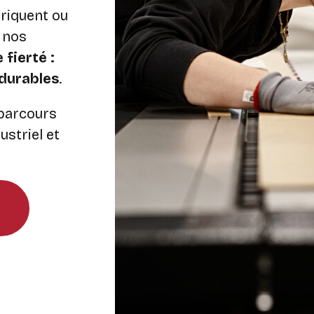
briquent ou
 nos
fierté :
 durables
.
 parcours
dustriel et