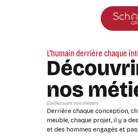
Aller au menu principal
Aller au contenu
L'humain derrière chaque int
Découvri
nos méti
Accueil
Découvrir nos métiers
Derrière chaque conception, c
meuble, chaque projet,
il y a d
et des hommes engagés et pas