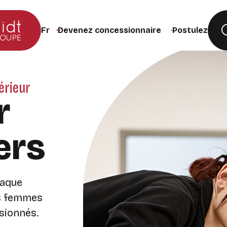
Devenez concessionnaire
Postulez
Changer la langue du site (recharge la page lors de
érieur
r
ers
haque
es femmes
sionnés.