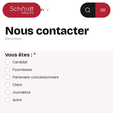
Aller au menu principal
Aller au contenu
Changer la langue du site (recharge la p
Nous contacter
Accueil
Contact
Vous êtes :
*
Candidat
Fournisseur
Partenaire-concessionnaire
Client
Journaliste
Autre