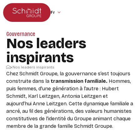
Aller au menu principal
Aller au contenu
Changer la langue du site (recharge la p
Gouvernance
Nos leaders
inspirants
Accueil
Nos leaders inspirants
Chez Schmidt Groupe, la gouvernance s’est toujours
construite dans la
transmission familiale.
Hommes,
puis femmes, d’une génération à l’autre : Hubert
Schmidt, Karl Leitzgen, Antonia Leitzgen et
aujourd’hui Anne Leitzgen. Cette dynamique familiale a
ancré, au fil des générations, des valeurs humanistes
constitutives de l’identité du Groupe animant chaque
membre de la grande famille Schmidt Groupe.