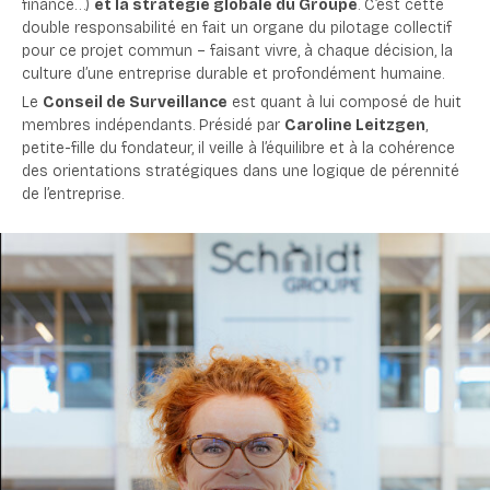
finance…)
et la stratégie globale du Groupe
. C’est cette
double responsabilité en fait un organe du pilotage collectif
pour ce projet commun – faisant vivre, à chaque décision, la
culture d’une entreprise durable et profondément humaine.
Le
Conseil de Surveillance
est quant à lui
composé de
huit
membres indépendants
. P
résidé par
Caroline Leitzgen
,
petite-fille du fondateur
,
il veille à l’équilibre
et à
la cohérence
des orientations stratégiques
dans une logique de
pérennité
de l’entreprise
.