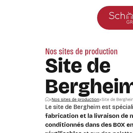
Aller au menu principal
Aller au contenu
Nos sites de production
Site de
Berghei
Accueil
Nos sites de production
Site de Berghei
Le site de Bergheim est spécial
fabrication et la livraison de
conditionnés dans des BOX en