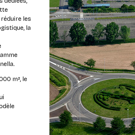
s dédiées,
tte
réduire les
gistique, la
e
 gamme
nella.
000 m², le
ui
odèle