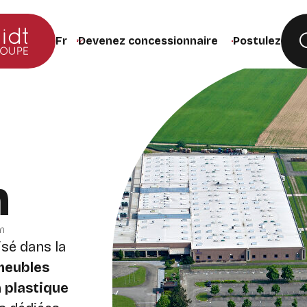
Devenez concessionnaire
Postulez
Changer la langue du site (recharge la page lors de
m
m
isé dans la
 meubles
 plastique