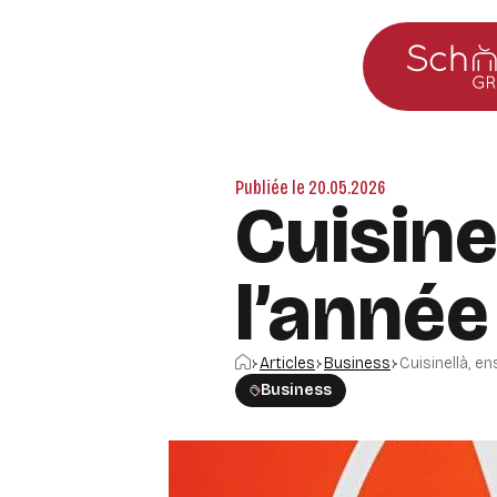
Aller au menu principal
Aller au contenu
Publiée le 20.05.2026
Cuisine
l’année
Accueil
Articles
Business
Cuisinellà, e
Business