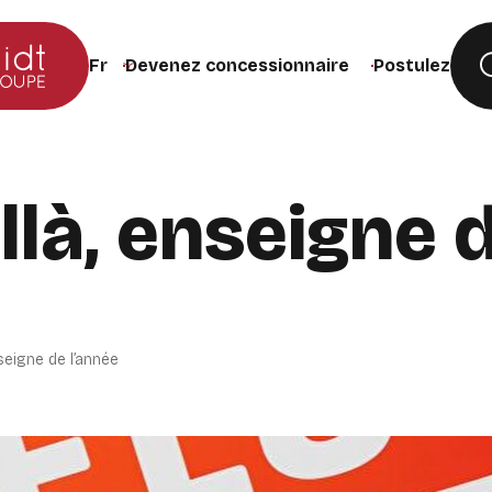
Devenez concessionnaire
Postulez
Changer la langue du site (recharge la page lors de
llà, enseigne 
nseigne de l’année