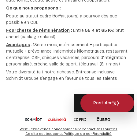
autonomie, écoute active et travail en coopération.
Ce que nous proposons
:
Poste au statut cadre (forfait jours) à pourvoir
dès que
possible en CDI.
Fourchette de rémunération
:
Entre
55 K et 65 K
€ brut
annuel (package salarial)
Avantages
: 13ème mois, intéressement + participation,
mutuelle + prévoyance, indemnités kilométriques, restaurant
d'entreprise, CSE, chèques vacances, parcours d'intégration
personnalisé, crèche, salle de sport, télétravail (8j / mois)
Votre diversité fait notre richesse. Entreprise inclusive,
Schmidt Groupe s’engage en faveur de tous les talents
Postuler
Postulez
Devenez concessionnaire
Contact
Ressources
Ce site est écoconçu
Politique de confidentialité