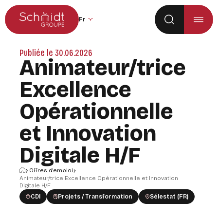
Aller au menu principal
Aller au contenu
Changer la langue du site (recharge la p
Publiée le 30.06.2026
Animateur/trice
Excellence
Opérationnelle
et Innovation
Digitale H/F
Accueil
Offres d'emploi
Animateur/trice Excellence Opérationnelle et Innovation
Digitale H/F
CDI
Projets / Transformation
Sélestat (FR)