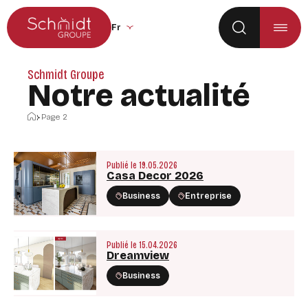
Aller au menu principal
Aller au contenu
Changer la langue du site (recharge la p
Schmidt Groupe
Notre actualité
Accueil
Page 2
Publié le 19.05.2026
Casa Decor 2026
Business
Entreprise
Publié le 15.04.2026
Dreamview
Business