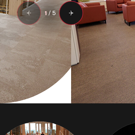
1
/
5