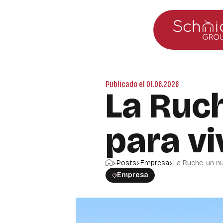
Ir al menú principal
Ir al contenido
Publicado el 01.06.2026
La Ruch
para vi
Inicio
Posts
Empresa
La Ruche: un nu
Empresa