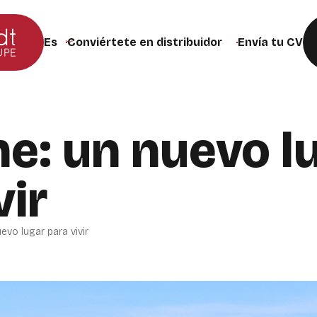
Conviértete en distribuidor
Envía tu CV
Cambiar el idioma del sitio web (la página se recargar
e: un nuevo l
vir
evo lugar para vivir