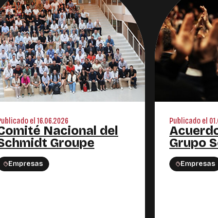
Publicado el 16.06.2026
Publicado el 01
Comité Nacional del
Acuerdo
Schmidt Groupe
Grupo S
Empresas
Empresas