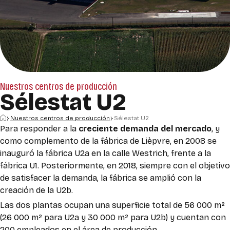
Nuestros centros de producción
Sélestat U2
Inicio
Nuestros centros de producción
Sélestat U2
Para responder a la
creciente demanda del mercado
, y
como complemento de la fábrica de Lièpvre, en 2008 se
inauguró la fábrica U2a en la calle Westrich, frente a la
fábrica U1. Posteriormente, en 2018, siempre con el objetivo
de satisfacer la demanda, la fábrica se amplió con la
creación de la U2b.
Las dos plantas ocupan una superficie total de 56 000 m²
(26 000 m² para U2a y 30 000 m² para U2b) y cuentan con
200 empleados en el área de producción.