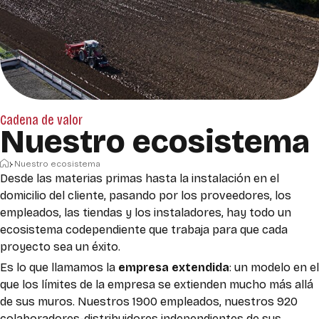
Cadena de valor
Nuestro ecosistema
Inicio
Nuestro ecosistema
Desde las materias primas hasta la instalación en el
domicilio del cliente, pasando por los proveedores, los
empleados, las tiendas y los instaladores, hay todo un
ecosistema codependiente que trabaja para que cada
proyecto sea un éxito.
Es lo que llamamos la
empresa extendida
: un modelo en el
que los límites de la empresa se extienden mucho más allá
de sus muros. Nuestros 1900 empleados, nuestros 920
colaboradores-distribuidores independientes de sus