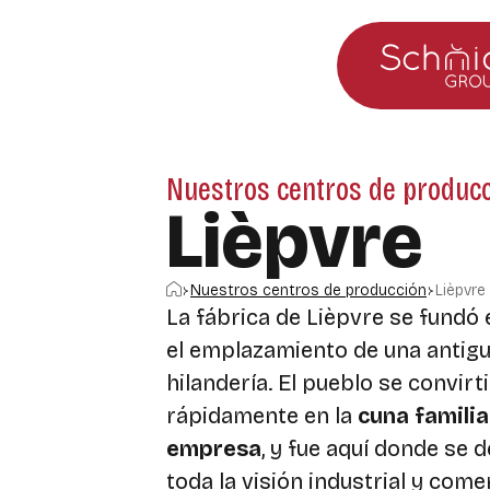
Ir al menú principal
Ir al contenido
Nuestros centros de produc
Lièpvre
Inicio
Nuestros centros de producción
Lièpvre
La fábrica de Lièpvre se fundó 
el emplazamiento de una antig
hilandería. El pueblo se convirt
rápidamente en la
cuna familia
empresa
, y fue aquí donde se 
toda la visión industrial y come