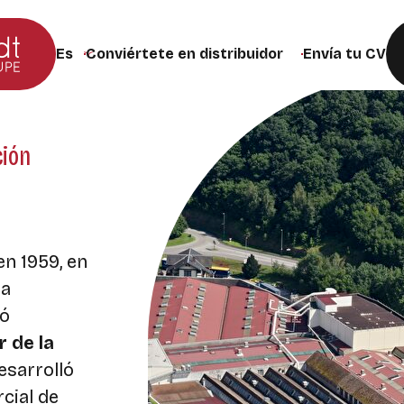
Conviértete en distribuidor
Envía tu CV
Cambiar el idioma del sitio web (la página se recargar
ción
en 1959, en
ua
ió
r de la
desarrolló
rcial de