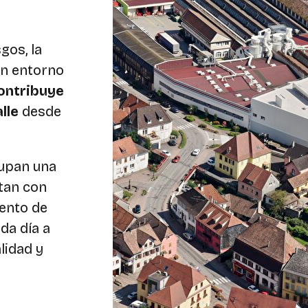
gos, la
un entorno
ontribuye
lle
desde
cupan una
tan con
ento de
da día a
lidad y