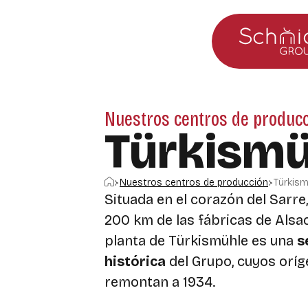
Ir al menú principal
Ir al contenido
Nuestros centros de produc
Türkismü
Inicio
Nuestros centros de producción
Türkism
Situada en el corazón del Sarre
200 km de las fábricas de Alsaci
planta de Türkismühle es una
s
histórica
del Grupo, cuyos oríg
remontan a 1934.