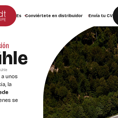
Conviértete en distribuidor
Envía tu CV
Cambiar el idioma del sitio web (la página se recargar
ción
hle
ühle
, a unos
a, la
ede
enes se