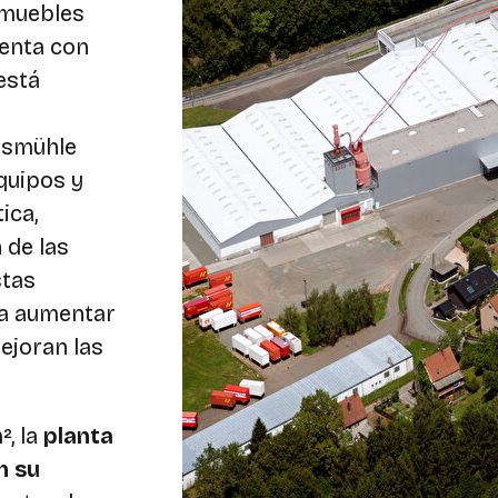
 muebles
uenta con
está
kismühle
quipos y
ica,
 de las
stas
ta aumentar
ejoran las
², la
planta
n su