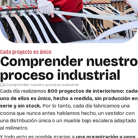
Cada proyecto es único
Comprender nuestro
proceso industrial
Inicio
Comprender nuestro proceso industrial
Cada día realizamos
800 proyectos de interiorismo: cada
uno de ellos es único, hecho a medida, sin producción en
serie y sin stock.
Por lo tanto, cada día fabricamos una
cocina que nunca antes habíamos hecho, un vestidor con
una distribución única o un mueble bajo escalera adaptado
al milímetro.
Y todo esto es posible gracias a
una organización y unos