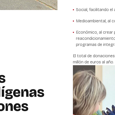
Social, facilitando e
Medioambiental, al co
Económico, al crear
reacondicionamiento
programas de integra
El total de donaciones
millón de euros al año.
s
dígenas
iones