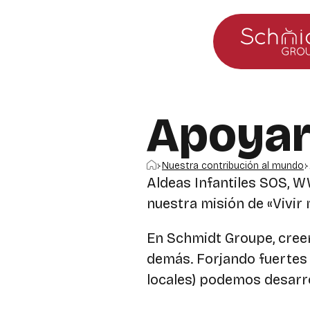
Ir al menú principal
Ir al contenido
Apoyar
Inicio
Nuestra contribución al mundo
Aldeas Infantiles SOS, 
nuestra misión de «Vivir
En Schmidt Groupe, cree
demás. Forjando fuertes 
locales) podemos desarro