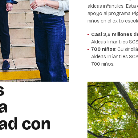
aldeas infantiles. Est
apoyo al programa Pig
niños en el éxito escol
Casi 2,5 millones 
Aldeas Infantiles SOS
700 niños
: Cuisinel
Aldeas Infantiles SO
700 niños.
s
a
dad con