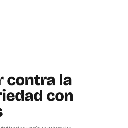
 contra la
riedad con
s