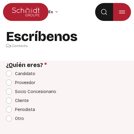
Ir al menú principal
Ir al contenido
Cambiar el idioma del sitio web (la pági
Escríbenos
Inicio
Contacto
¿Quién eres?
*
Candidato
Proveedor
Socio Concesionario
Cliente
Periodista
Otro