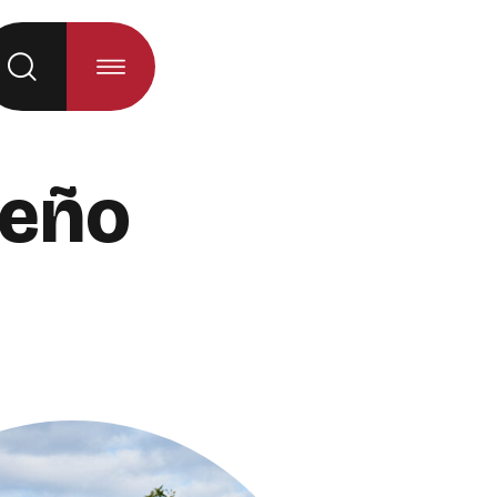
á al seleccionar la opción)
seño