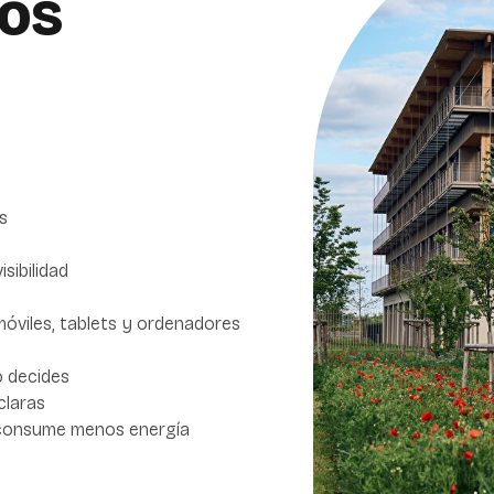
os
s
sibilidad
móviles, tablets y ordenadores
o decides
claras
 consume menos energía