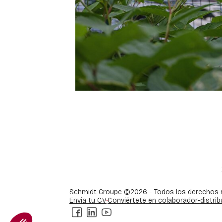
Schmidt Groupe ©2026 - Todos los derechos 
Envía tu CV
Conviértete en colaborador-distrib
Axeptio consent
Plataforma de Gestión de Consentimiento: Personaliza tus 
Facebook
LinkedIn
Youtube
Nuestra plataforma te permite personalizar y gestionar tus a