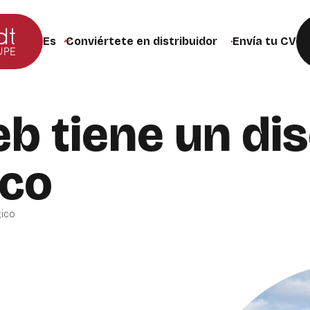
Conviértete en distribuidor
Envía tu CV
Cambiar el idioma del sitio web (la página se recargar
b tiene un di
ico
gico