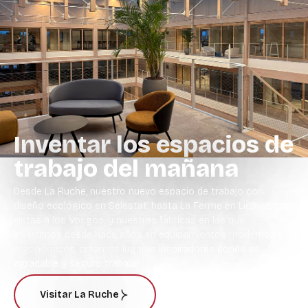
Inventar los espacios de
trabajo del mañana
Desde La Ruche, nuestro nuevo espacio de trabajo con
diseño ecológico en Sélestat, hasta La Ferme en Lièpvre, con
vistas a los Vosgos, y nuestras fábricas en las que
invertimos desde hace años en equipamientos modernos y
ergonómicos, creamos lugares inspiradores donde es
agradable y seguro trabajar.
Visitar La Ruche