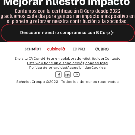
Mejorar
nuestro
impacto
Contamos con la certificación
B Corp
desde
2023
y
actuamos
cada
día
para
generar
un
impacto
más
positivo
en
el
planeta
y
reforzar
nuestra
contribución
a la
sociedad
.
Descubrir nuestro compromiso con B Corp
Envía tu CV
Conviértete en colaborador-distribuidor
Contacto
Esta web tiene un diseño ecológico
Aviso legal
Política de privacidad
Accesibilidad
Cookies
Facebook
LinkedIn
Youtube
Schmidt Groupe ©2026 - Todos los derechos reservados