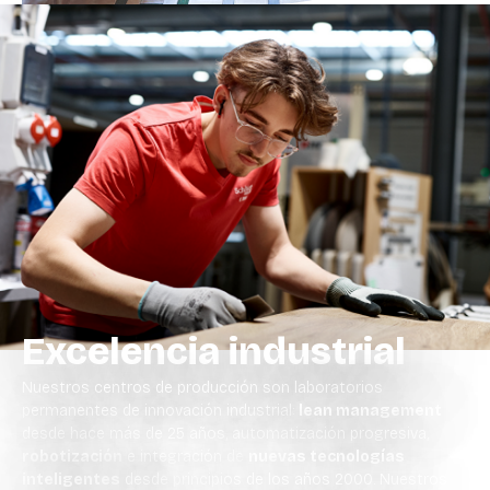
Excelencia industrial
Nuestros centros de producción son laboratorios
permanentes de innovación industrial:
lean management
desde hace más de 25 años, automatización progresiva,
robotización
e integración de
nuevas tecnologías
inteligentes
desde principios de los años 2000. Nuestros