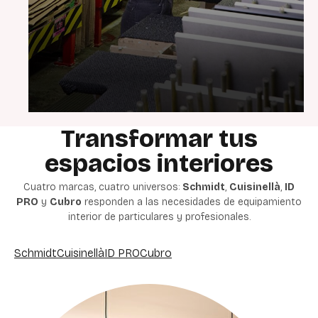
Transformar
tus
espacios
interiores
Cuatro marcas, cuatro
universos
:
Schmidt
,
Cuisinellà
,
ID
PRO
y
Cubro
responden
a las
necesidades
de
equipamiento
interior de
particulares
y
profesionales
.
Schmidt
Cuisinellà
ID PRO
Cubro