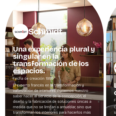
Schmidt
Una experiencia plural y
singular en la
transformación de los
espacios.
Fecha de creación: 1959
El experto francés en la transformación y
valorización de interiores. Ponemos nuestro
saber hacer al servicio de la concepción, el
F
diseño y la fabricación de soluciones únicas a
medida que no se limitan a amueblar, sino que
C
transforman los interiores para hacerlos más
s